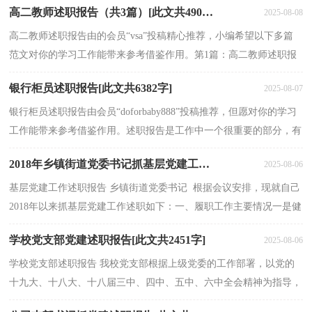
高二教师述职报告（共3篇）[此文共4901字]
2025-08-08
高二教师述职报告由的会员“vsa”投稿精心推荐，小编希望以下多篇
范文对你的学习工作能带来参考借鉴作用。第1篇：高二教师述职报
告给大家带来高二教师述职报告范文，供大家参考!...
银行柜员述职报告[此文共6382字]
2025-08-07
银行柜员述职报告由会员“doforbaby888”投稿推荐，但愿对你的学习
工作能带来参考借鉴作用。述职报告是工作中一个很重要的部分，有
助于了解自身的工作能力，有利于自己的职业发展...
2018年乡镇街道党委书记抓基层党建工作述职报告[此文共3175字]
2025-08-06
基层党建工作述职报告 乡镇街道党委书记 根据会议安排，现就自己
2018年以来抓基层党建工作述职如下：一、履职工作主要情况一是健
全机制，履职尽责谋发展。带头落实“两个责任...
学校党支部党建述职报告[此文共2451字]
2025-08-06
学校党支部述职报告 我校党支部根据上级党委的工作部署，以党的
十九大、十八大、十八届三中、四中、五中、六中全会精神为指导，
以开展“两学一做”学习教育活动为抓手，紧扣“党...