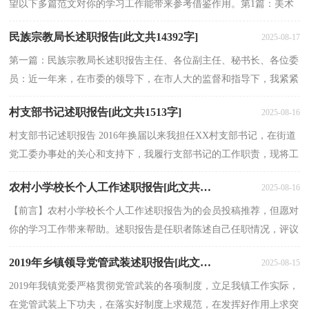
望以下多篇范文对你的学习工作能带来参考借鉴作用。第1篇：美术
教师年度述职报告美术教师年度述职报告怎么写？...
民族宗教局长述职报告[此文共14392字]
2025-08-17
第一篇：民族宗教局长述职报告主任、各位副主任、秘书长、各位委
员：近一年来，在市委的领导下，在市人大的监督和指导下，我紧紧
依靠全市民族宗教工作干部，深入学习邓小平理论、“三个...
村支部书记述职报告[此文共1513字]
2025-08-16
村支部书记述职报告 2016年换届以来我担任XX村支部书记，在街道
党工委办事处的关心和支持下，我履行支部书记的工作职责，现将工
作情况汇报如下：一、思想政治始终同党中央保持高度...
农村小学校长个人工作述职报告[此文共10588字]
2025-08-16
【前言】农村小学校长个人工作述职报告为的会员投稿推荐，但愿对
你的学习工作带来帮助。述职报告是任职者陈述自己任职情况，评议
自己任职能力，接受上级领导考核和群众监督的一种...
2019年乡镇领导党管武装述职报告[此文共1418字]
2025-08-15
2019年我镇党委严格贯彻党管武装的各项制度，立足我镇工作实际，
在党管武装上下功夫，在落实好制度上求规范，在发挥好作用上求突