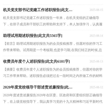
破，努力提高我镇武装工作水平。现将我镇党管武装工作...
机关党支部书记党建工作述职报告[此文共1090字]
2025-08-15
机关党支部书记党建工作述职报告一年来，在机关党组的正确领导
下，在班子成员和干部职工的帮助和支持下，本人加强学习，认真履
行党建工作职责，做到廉洁自律。现将一年的工作汇报如下...
助理试用期述职报告[此文共5565字]
2025-08-14
【前言】助理试用期述职报告为的会员投稿推荐，但愿对你的学习工
作带来帮助。试用期是一个考核期,也是学习期,在我们转正的时候,总
结下自己在试用期里里面学习到的东西,下面是...
收费员年度个人述职报告[此文共6101字]
2025-08-13
【摘要】收费员年度个人述职报告为的会员投稿推荐，但愿对你的学
习工作带来帮助。述职报告必须把过去一段时间之内所做工作的材料
全面地搜集起来，包括面上的材料与点上的材料、...
2020年度党校领导干部述责述廉报告[此文共1705字]
2025-08-12
2020年度述责述廉报告2020年在区委、区政府和区委组织部正确领导
下，在上级党校指导下，我认真学习党的十九大精神和习近平新时代