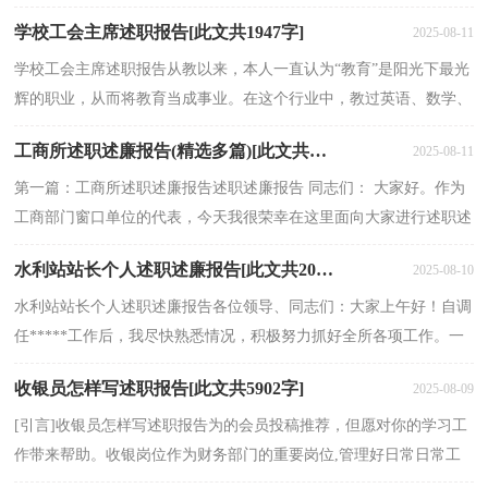
中国特色社会主义思想，充分发挥学校班子成员和党...
学校工会主席述职报告[此文共1947字]
2025-08-11
学校工会主席述职报告从教以来，本人一直认为“教育”是阳光下最光
辉的职业，从而将教育当成事业。在这个行业中，教过英语、数学、
政治、历史、地方研究性课程、体育等，从普通老师...
工商所述职述廉报告(精选多篇)[此文共12852字]
2025-08-11
第一篇：工商所述职述廉报告述职述廉报告 同志们： 大家好。作为
工商部门窗口单位的代表，今天我很荣幸在这里面向大家进行述职述
廉，我中肯的请求大家对我工作中存在的不足与缺点予...
水利站站长个人述职述廉报告[此文共2073字]
2025-08-10
水利站站长个人述职述廉报告各位领导、同志们：大家上午好！自调
任*****工作后，我尽快熟悉情况，积极努力抓好全所各项工作。一
年来，在局党委的大力支持下，在全所干部职工的团结一致，...
收银员怎样写述职报告[此文共5902字]
2025-08-09
[引言]收银员怎样写述职报告为的会员投稿推荐，但愿对你的学习工
作带来帮助。收银岗位作为财务部门的重要岗位,管理好日常日常工
作中现金存放、现金交接、风险防范等工作为收...