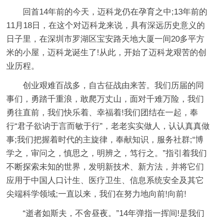
回首14年前的今天，迈科龙仍在孕育之中;13年前的
11月18日，在这个对迈科龙来说，具有深远历史意义的
日子里，在深圳市罗湖区宝安路天地大厦一间20多平方
米的小屋，迈科龙诞生了!从此，开始了迈科龙艰苦的创
业历程。
创业艰难百战多，自古征战由来苦。我们历届的同
事们，勇踏千重浪，敢爬万丈山，面对千难万险，我们
勇往直前，我们快乐着、幸福着!我们团结在一起，奉
行“君子欲讷于言而敏于行”，老老实实做人，认认真真做
事;我们把握着时代的主旋律，奉献知识，服务社群;“博
学之，审问之，慎思之，明辨之，笃行之。”指引着我们
不断探索未知的世界，发明新技术、新方法，并将它们
应用于中国人口计生、医疗卫生、信息系统安全及其它
尖端科学领域;一直以来，我们在努力地向前!向前!
“逝者如斯夫，不舍昼夜。”14年弹指一挥间!是我们