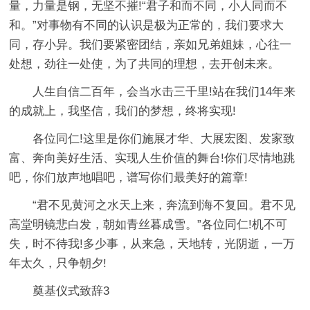
量，力量是钢，无坚不摧!“君子和而不同，小人同而不
和。”对事物有不同的认识是极为正常的，我们要求大
同，存小异。我们要紧密团结，亲如兄弟姐妹，心往一
处想，劲往一处使，为了共同的理想，去开创未来。
人生自信二百年，会当水击三千里!站在我们14年来
的成就上，我坚信，我们的梦想，终将实现!
各位同仁!这里是你们施展才华、大展宏图、发家致
富、奔向美好生活、实现人生价值的舞台!你们尽情地跳
吧，你们放声地唱吧，谱写你们最美好的篇章!
“君不见黄河之水天上来，奔流到海不复回。君不见
高堂明镜悲白发，朝如青丝暮成雪。”各位同仁!机不可
失，时不待我!多少事，从来急，天地转，光阴逝，一万
年太久，只争朝夕!
奠基仪式致辞3