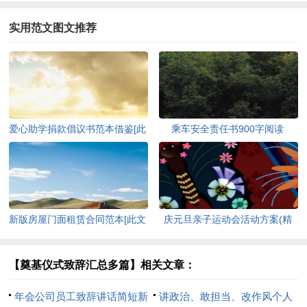
实用范文图文推荐
爱心助学捐款倡议书范本借鉴[此
乘车安全责任书900字阅读
文共2702字]
2020[此文共2961字]
新版房屋门面租赁合同范本[此文
庆元旦亲子运动会活动方案(精
共3172字]
选多篇)[此文共4784字]
【奠基仪式致辞汇总多篇】相关文章：
年会公司员工致辞讲话简短新
讲政治、敢担当、改作风个人