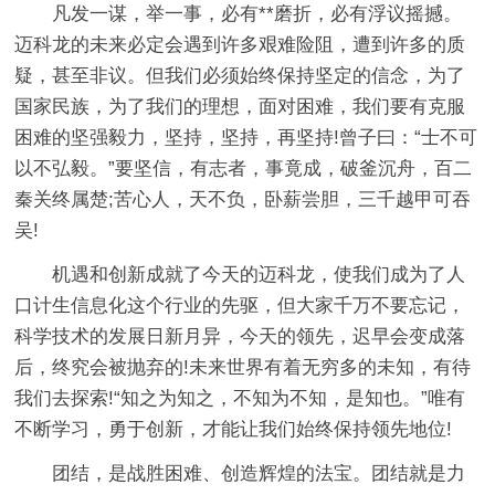
凡发一谋，举一事，必有**磨折，必有浮议摇撼。
迈科龙的未来必定会遇到许多艰难险阻，遭到许多的质
疑，甚至非议。但我们必须始终保持坚定的信念，为了
国家民族，为了我们的理想，面对困难，我们要有克服
困难的坚强毅力，坚持，坚持，再坚持!曾子曰：“士不可
以不弘毅。”要坚信，有志者，事竟成，破釜沉舟，百二
秦关终属楚;苦心人，天不负，卧薪尝胆，三千越甲可吞
吴!
机遇和创新成就了今天的迈科龙，使我们成为了人
口计生信息化这个行业的先驱，但大家千万不要忘记，
科学技术的发展日新月异，今天的领先，迟早会变成落
后，终究会被抛弃的!未来世界有着无穷多的未知，有待
我们去探索!“知之为知之，不知为不知，是知也。”唯有
不断学习，勇于创新，才能让我们始终保持领先地位!
团结，是战胜困难、创造辉煌的法宝。团结就是力