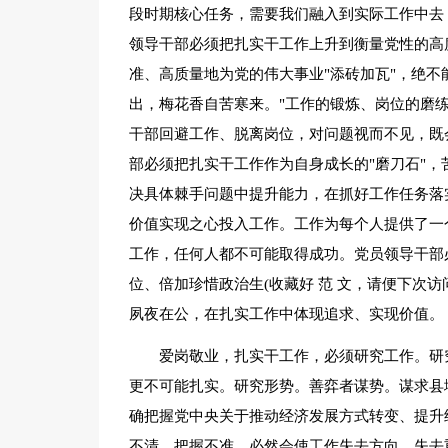
段时期核心任务，需要我们融入到实际工作中去
领导干部必须把扎实干工作上升到衡量党性的高
准、高质量地为党的伟大事业"添砖加瓦"，绝不
出，梅花香自苦寒来。"工作的锻炼、岗位的磨
干部回避工作、脱离岗位，对问题视而不见，既
部必须把扎实干工作作为自身成长的"磨刀石"
决具体棘手问题中提升能力，在抓好工作任务落
价值实现之心投入工作。工作为每个人提供了一
工作，任何人都不可能取得成功。党员领导干部
位、倍加珍惜政治生(收藏好 范 文，请便下次访
夙夜在公，在扎实工作中体现追求、实现价值。
爱岗敬业，扎实干工作，必须研究工作。研
更不可能扎实。研究形势。善弈者谋势。谋求县
确把握党中央关于推动经济发展方式转变、提升
不清、把握不准，必然会使工作失去方向、失去