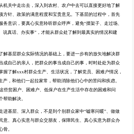
从机关中走出去，深入到农村、农户中去可以直接更好地了解
项方针、政策的满意程度和宝贵意见。下基层的过程中，首先
服务意识，要真心实意聆听群众呼声，避免“摆架子、走过场、
、说真话、办实事”，才能从群众处了解到最真实的情况和建
了解基层群众实际情况的基础上，要进一步有的放矢地解决群
当成自己的亲人，把群众的事当成自己的事，时时处处为群众
掌握了解xxx村群众生产、生活状况，了解党员、困难户情况，
耕生产，和他们一起拉家常，帮助消除他们心中的苦闷和疾虑。
解这些贫困户、困难户、低保户在生产生活中存在的困难和问
个帮助解决。
走进基层、深入群众，不是到个别群众家中“嘘寒问暖”、做做
民意、真心实意与群众交朋友，保障民生、真心实意为群众办
心骨。