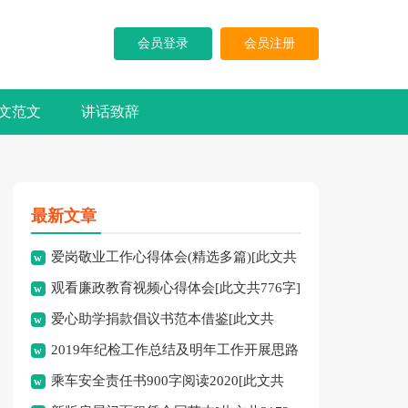
会员登录
会员注册
文范文
讲话致辞
最新文章
爱岗敬业工作心得体会(精选多篇)[此文共
观看廉政教育视频心得体会[此文共776字]
5587字]
爱心助学捐款倡议书范本借鉴[此文共
2019年纪检工作总结及明年工作开展思路
2702字]
乘车安全责任书900字阅读2020[此文共
[此文共1291字]