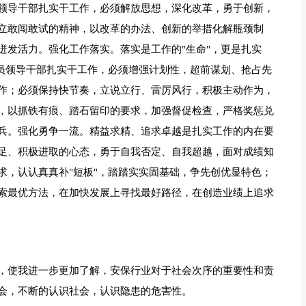
领导干部扎实干工作，必须解放思想，深化改革，勇于创新，
立敢闯敢试的精神，以改革的办法、创新的举措化解瓶颈制
迸发活力。强化工作落实。落实是工作的"生命"，更是扎实
党员领导干部扎实干工作，必须增强计划性，超前谋划、抢占先
作；必须保持快节奏，立说立行、雷厉风行，积极主动作为，
，以抓铁有痕、踏石留印的要求，加强督促检查，严格奖惩兑
兵。强化勇争一流。精益求精、追求卓越是扎实工作的内在要
足、积极进取的心态，勇于自我否定、自我超越，面对成绩知
求，认认真真补"短板"，踏踏实实固基础，争先创优显特色；
索最优方法，在加快发展上寻找最好路径，在创造业绩上追求
，使我进一步更加了解，安保行业对于社会次序的重要性和责
会，不断的认识社会，认识隐患的危害性。