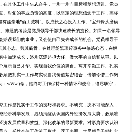
，在具体工作中矢志奋斗，一步一步向目标和梦想迈进。党员
度、对党的事业负责的高度，以坚定的理想信念干工作，高标
能有丝毫地"偷工减料"。以成长之心投入工作。"宝剑锋从磨砺
练、难题的考验是党员领导干部快速成长的捷径。如果一名领导
会贻误我们的事业，又会使自己失去成长的机会。党员领导干
，苦其心志、劳其筋骨，在处理纷繁琐碎事务中修炼心态，在解
实中加速成长，逐步沉淀起担大任、做大事的自信和从容。以
个展示自己才华、实现自我价值的舞台。离开辛勤工作、扎实
必须把扎实干工作与实现自我价值紧密结合，倍加珍惜工作岗
问：wWw.)命，始终对工作保持一种情怀和使命，恪尽职守，
究工作是扎实干工作的技巧和要求。不研究，决不可能深入，
域经济科学发展，必须清醒认识国内外经济发展大势，必须准
经济发展质量和效益、深化改革的最新要求。对形势要求认识
重点，必然会使工作流于形式、浮于表面。党员领导干部扎实