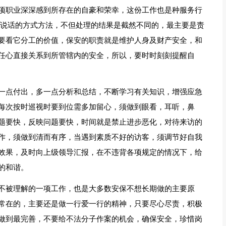
项职业深深感到所存在的自豪和荣幸，这份工作也是种服务行
你说话的方式方法，不但处理的结果是截然不同的，最主要是责
要看它分工的价值，保安的职责就是维护人身及财产安全，和
任心直接关系到所管辖内的安全，所以，要时时刻刻提醒自
一点付出，多一点分析和总结，不断学习有关知识，增强应急
每次按时巡视时要到位需多加留心，须做到眼看，耳听，鼻
题要快，反映问题要快，时间就是禁止进步恶化，对待来访的
作，须做到清而有序，当遇到素质不好的访客，须调节好自我
效果，及时向上级领导汇报，在不违背各项规定的情况下，给
的和谐。
不被理解的一项工作，也是大多数安保不想长期做的主要原
常在的，主要还是做一行爱一行的精神，只要尽心尽责，积极
做到最完善，不要给不法分子作案的机会，确保安全，珍惜岗