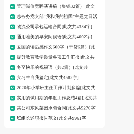
管理岗位竞聘演讲稿（集锦32篇）[此文
总务办党支部“我和我的祖国”主题党日活
共58079字]
物流公司承包运输合同[此文共4334字]
动总结[此文共505字]
通用唯美的早安问候语[此文共4002字]
爱国的读后感作文600字（干货6篇）[此
提升教育教学质量各项工作汇报[此文共
文共4571字]
冬至快乐的祝福语（共2篇）[此文共
2421字]
实习生自我鉴定[此文共4582字]
11722字]
2020年小学班主任工作计划多篇[此文共
实用的试用期的年度工作总结4篇[此文共
8812字]
某公司东风菜园承包合同[此文共5270字]
4536字]
班组长述职报告范文[此文共9961字]