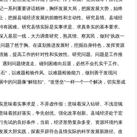
记一系列重要讲话精神，胸怀发展大局，把握发展大势，始终
上，把握县域经济发展的前瞻性和主动性。研究县情。县域经
特有困难。研究县情实际是实事求是、求真务实的基本要求。
深入基层一线，大力调查研究，熟其情、察其民，做到"执政一
及问题了然于胸。在谋划推进发展时，挖掘自身特色，发挥资源
措施，提高工作的针对性和实效性。研究问题。问题是工作推
上。遇到问题绕道走、碰到困难向后退，必然不会扎实干工作。
金石"，以难题检验作风、以难题检验能力，做到善于发现问
中的问题像"解纽扣"、"攻堡垒"一样一个一个解决，切实形成
实意味着实事求是，不弄虚作假；意味着深入钻研、不浅尝辄
意味着抓好落实，争先创优。强化改革创新。县域经济处于宏
行先试的良好条件，当前，经济形势复杂多变、资源环境约束
发展大胆实践，探索开辟符合县情实际的科学发展新路径。改