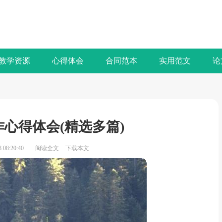
教学资源
心得体会
合同范本
实用范文
论
心得体会(精选多篇)
08:20:40
阅读全文
下载本文