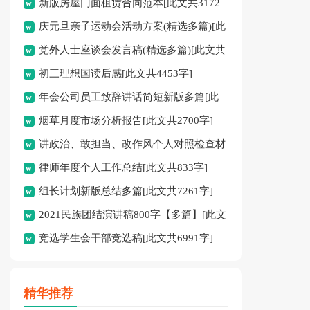
新版房屋门面租赁合同范本[此文共3172
2961字]
庆元旦亲子运动会活动方案(精选多篇)[此
字]
党外人士座谈会发言稿(精选多篇)[此文共
文共4784字]
初三理想国读后感[此文共4453字]
11793字]
年会公司员工致辞讲话简短新版多篇[此
烟草月度市场分析报告[此文共2700字]
文共3872字]
讲政治、敢担当、改作风个人对照检查材
律师年度个人工作总结[此文共833字]
料[此文共1216字]
组长计划新版总结多篇[此文共7261字]
2021民族团结演讲稿800字【多篇】[此文
竞选学生会干部竞选稿[此文共6991字]
共4054字]
精华推荐