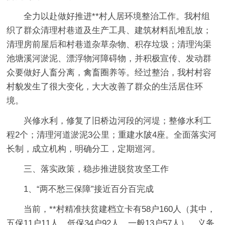
全力以赴做好推进**村人居环境整治工作。我村组
织了群众清理村巷道及生产工具、建筑材料乱堆乱放；
清理房前屋后和村巷道杂草杂物、积存垃圾；清理沟渠
池塘溪河淤泥、漂浮物河障碍物，并积极宣传、发动群
众要做好人畜分离，禽畜圈养等。经过整治，我村村容
村貌发生了很大变化，大大改善了群众的生活居住环
境。
兴修水利，修复了旧桥边河段的河堤；整修水利工
程2个；清理河道淤泥3公里；重建水陂4座。全面落实河
长制，成立机构，明确分工，定期巡河。
三、落实政策，稳步推进脱贫攻坚工作
1、“两不愁三保障”接近百分百完成
当前，**村精准扶贫建档立卡有58户160人（其中，
五保11户11人，低保34户92人，一般13户57人）。义务