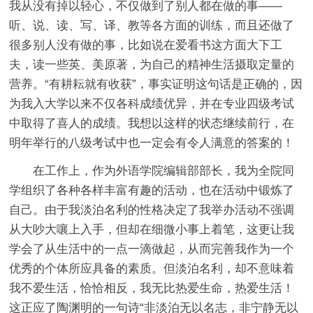
我从没有掉以轻心，不仅做到了别人都在做的事——
听、说、读、写、译、教等各方面的训练，而且还做了
很多别人没有做的事，比如说在爱看书这方面大下工
夫，读一些英、美原著，为自己的精神生活摄取定量的
营养。“有耕耘就有收获”，事实证明这句话是正确的，因
为我入大学以来不仅各科成绩优异，并在专业四级考试
中取得了喜人的成绩。我想以这样的状态继续前行，在
明年举行的八级考试中也一定会有令人满意的答案的！
在工作上，作为外语学院编辑部部长，我为全院同
学组织了各种各样丰富有趣的活动，也在活动中锻炼了
自己。由于我淡泊名利的性格决定了我举办活动不强调
从大吵大嚷上入手，但却在细微小事上着笔，这更让我
学会了从生活中的一点一滴做起，从而完善我作为一个
优秀的个体所应具备的素质。但淡泊名利，却不意味着
我不爱生活，恰恰相反，我无比热爱生命，热爱生活！
这正应了陶渊明的一句诗“非淡泊无以名志，非宁静无以