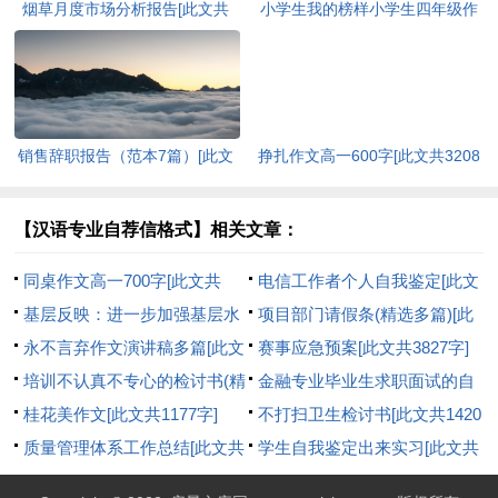
烟草月度市场分析报告[此文共
小学生我的榜样小学生四年级作
2700字]
文[此文共3623字]
销售辞职报告（范本7篇）[此文
挣扎作文高一600字[此文共3208
共5211字]
字]
【汉语专业自荐信格式】相关文章：
同桌作文高一700字[此文共
电信工作者个人自我鉴定[此文
3361字]
基层反映：进一步加强基层水
共5372字]
项目部门请假条(精选多篇)[此
利站建设的几点建议[此文共918
永不言弃作文演讲稿多篇[此文
文共645字]
赛事应急预案[此文共3827字]
字]
共4440字]
培训不认真不专心的检讨书(精
金融专业毕业生求职面试的自
选多篇)[此文共3215字]
桂花美作文[此文共1177字]
我介绍[此文共2368字]
不打扫卫生检讨书[此文共1420
质量管理体系工作总结[此文共
字]
学生自我鉴定出来实习[此文共
1810字]
2244字]