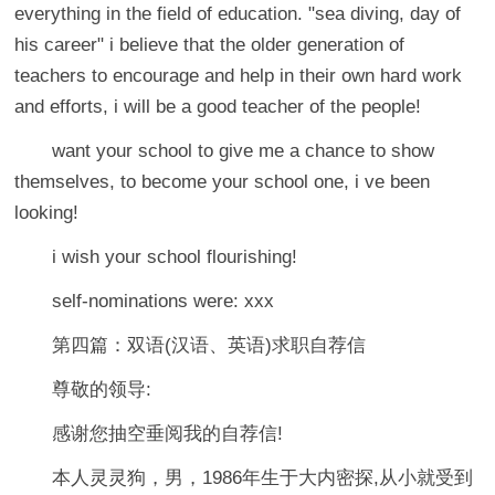
everything in the field of education. "sea diving, day of
his career" i believe that the older generation of
teachers to encourage and help in their own hard work
and efforts, i will be a good teacher of the people!
want your school to give me a chance to show
themselves, to become your school one, i ve been
looking!
i wish your school flourishing!
self-nominations were: xxx
第四篇：双语(汉语、英语)求职自荐信
尊敬的领导:
感谢您抽空垂阅我的自荐信!
本人灵灵狗，男，1986年生于大内密探,从小就受到