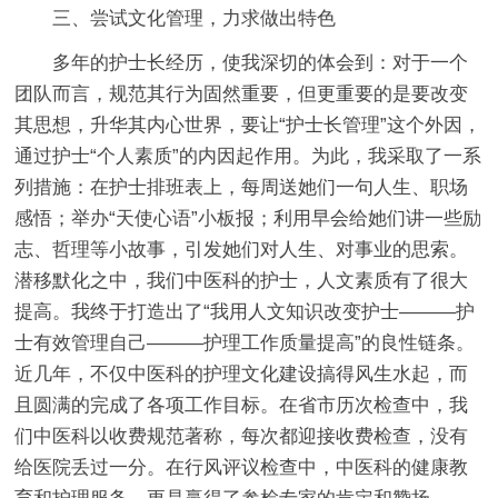
三、尝试文化管理，力求做出特色
多年的护士长经历，使我深切的体会到：对于一个
团队而言，规范其行为固然重要，但更重要的是要改变
其思想，升华其内心世界，要让“护士长管理”这个外因，
通过护士“个人素质”的内因起作用。为此，我采取了一系
列措施：在护士排班表上，每周送她们一句人生、职场
感悟；举办“天使心语”小板报；利用早会给她们讲一些励
志、哲理等小故事，引发她们对人生、对事业的思索。
潜移默化之中，我们中医科的护士，人文素质有了很大
提高。我终于打造出了“我用人文知识改变护士———护
士有效管理自己———护理工作质量提高”的良性链条。
近几年，不仅中医科的护理文化建设搞得风生水起，而
且圆满的完成了各项工作目标。在省市历次检查中，我
们中医科以收费规范著称，每次都迎接收费检查，没有
给医院丢过一分。在行风评议检查中，中医科的健康教