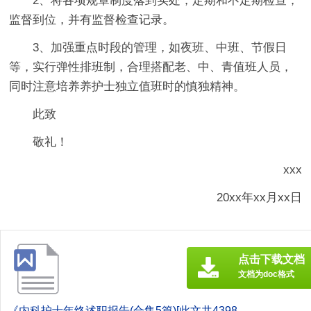
2、将各项规章制度落到实处，定期和不定期检查，
监督到位，并有监督检查记录。
3、加强重点时段的管理，如夜班、中班、节假日
等，实行弹性排班制，合理搭配老、中、青值班人员，
同时注意培养养护士独立值班时的慎独精神。
此致
敬礼！
xxx
20xx年xx月xx日
点击下载文档
文档为doc格式
《内科护士年终述职报告(合集5篇)[此文共4398字].doc》