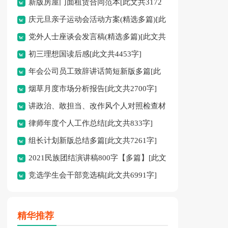
新版房屋门面租赁合同范本[此文共3172
2961字]
庆元旦亲子运动会活动方案(精选多篇)[此
字]
党外人士座谈会发言稿(精选多篇)[此文共
文共4784字]
初三理想国读后感[此文共4453字]
11793字]
年会公司员工致辞讲话简短新版多篇[此
烟草月度市场分析报告[此文共2700字]
文共3872字]
讲政治、敢担当、改作风个人对照检查材
律师年度个人工作总结[此文共833字]
料[此文共1216字]
组长计划新版总结多篇[此文共7261字]
2021民族团结演讲稿800字【多篇】[此文
竞选学生会干部竞选稿[此文共6991字]
共4054字]
精华推荐