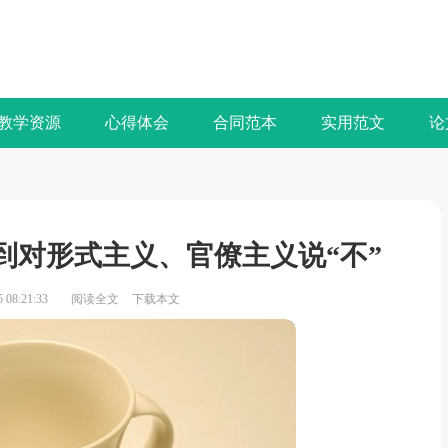
教学资源
心得体会
合同范本
实用范文
论
到对形式主义、官僚主义说“不”
08:21:33
阅读全文
下载本文