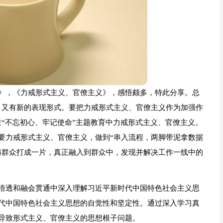
》，《力戒形式主义、官僚主义》，感悟颇多，特此分享。总
，又有新的表现形式。要把力戒形式主义、官僚主义作为加强作
“不忘初心、牢记使命”主题教育中力戒形式主义、官僚主义。
要力戒形式主义、官僚主义，做到“串入流程，两脚带泥拿数据
与群众打成一片，真正融入到群众中，发现并解决工作一线中的
悟透和融会贯通中深入理解习近平新时代中国特色社会主义思
代中国特色社会主义思想的自觉性和坚定性。通过深入学习真
导致形式主义、官僚主义的思想根子问题。