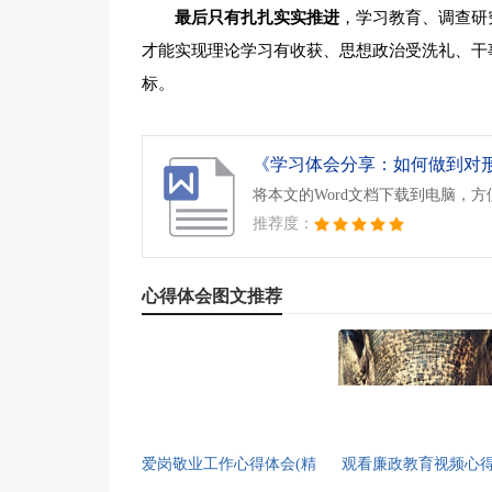
最后只有扎扎实实推进
，学习教育、调查研
才能实现理论学习有收获、思想政治受洗礼、干
标。
将本文的Word文档下载到电脑，
推荐度：
心得体会图文推荐
爱岗敬业工作心得体会(精
观看廉政教育视频心