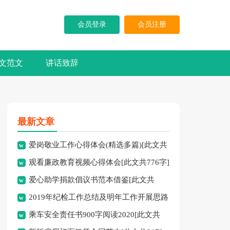
会员登录
会员注册
文范文
讲话致辞
最新文章
爱岗敬业工作心得体会(精选多篇)[此文共
观看廉政教育视频心得体会[此文共776字]
5587字]
爱心助学捐款倡议书范本借鉴[此文共
2019年纪检工作总结及明年工作开展思路
2702字]
乘车安全责任书900字阅读2020[此文共
[此文共1291字]