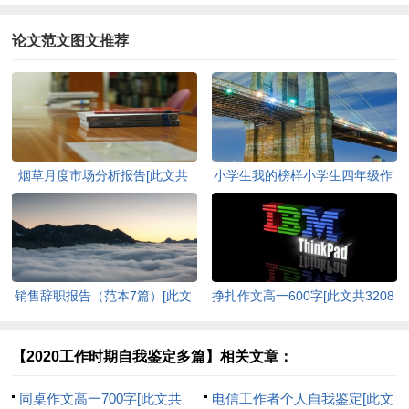
论文范文图文推荐
烟草月度市场分析报告[此文共
小学生我的榜样小学生四年级作
2700字]
文[此文共3623字]
销售辞职报告（范本7篇）[此文
挣扎作文高一600字[此文共3208
共5211字]
字]
【2020工作时期自我鉴定多篇】相关文章：
同桌作文高一700字[此文共
电信工作者个人自我鉴定[此文