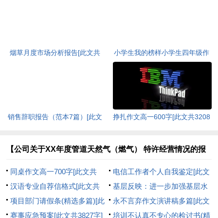
烟草月度市场分析报告[此文共
小学生我的榜样小学生四年级作
2700字]
文[此文共3623字]
销售辞职报告（范本7篇）[此文
挣扎作文高一600字[此文共3208
共5211字]
字]
【公司关于XX年度管道天然气（燃气） 特许经营情况的报
告】相关文章：
同桌作文高一700字[此文共
电信工作者个人自我鉴定[此文
3361字]
汉语专业自荐信格式[此文共
共5372字]
基层反映：进一步加强基层水
3477字]
项目部门请假条(精选多篇)[此
利站建设的几点建议[此文共918
永不言弃作文演讲稿多篇[此文
文共645字]
赛事应急预案[此文共3827字]
字]
共4440字]
培训不认真不专心的检讨书(精